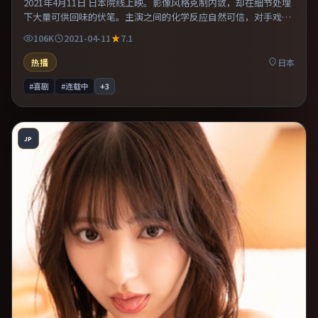
2021年4月11日 日本院线上映。影像风格克制内敛，却在细节处埋
下大量可供回味的伏笔。主演之间的化学反应自然可信，对手戏张
力贯穿全片。推荐给偏爱群像戏与命运母题的影迷。
106K
2021-04-11
7.1
热播
日本
#喜剧
#连载中
+
3
JP