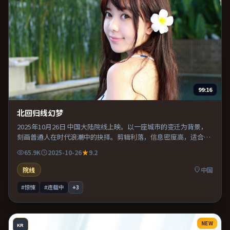
99:16
北回归线幻梦
2025年10月26日 中国大陆院线上映。以一座城市的变迁为背景，
刻画普通人在时代浪潮中的抉择。剪辑利落，信息密度高，适合喜
欢烧脑与推理的观众。整体完成度较高，适合周末一口气看完。
65.9K
2025-10-26
9.2
院线
中国
#惊悚
#连载中
+
3
NEW
KR