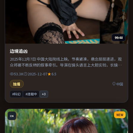
99:48
边境追凶
2025年12月7日 中国大陆院线上映。节奏紧凑，悬念层层递进，观
众将被不断反转的叙事牵引。导演在镜头语言上大胆实验，长镜头
与特写交替强化压迫感。整体完成度较高，适合周末一口气看完。
53.3K
2025-12-07
6.5
独播
中国
#科幻
#连载中
+
3
NEW
CN