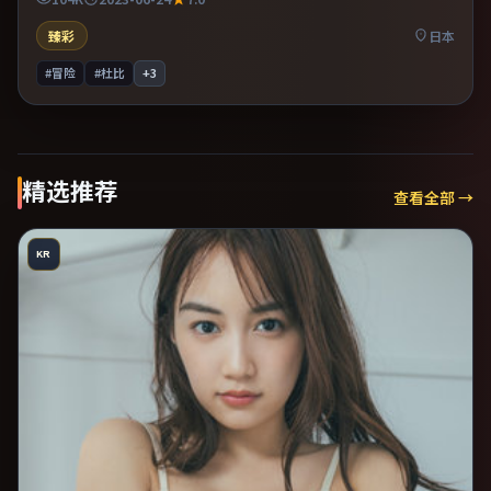
臻彩
日本
#冒险
#杜比
+
3
精选推荐
查看全部 →
KR