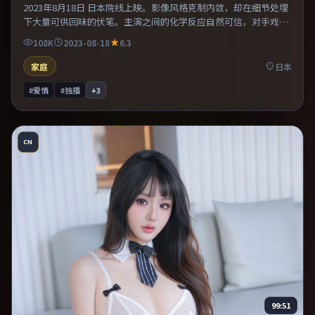
2023年8月18日 日本院线上映。影像风格克制内敛，却在细节处埋
下大量可供回味的伏笔。主演之间的化学反应自然可信，对手戏张
力贯穿全片。既有类型片爽感，也保留作者表达，口碑潜力不俗。
108K
2023-08-18
6.3
家庭
日本
#爱情
#独播
+
3
CN
99:51