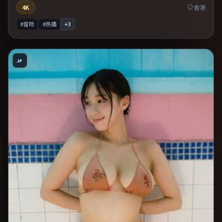
4K
香港
#冒险
#热播
+
3
JP