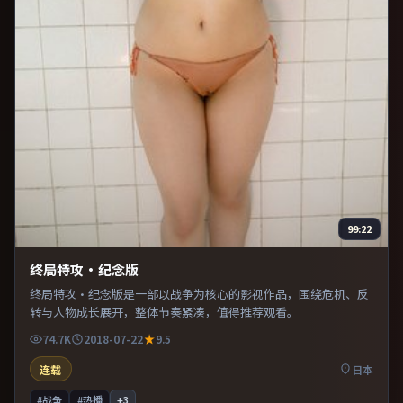
99:22
终局特攻·纪念版
终局特攻·纪念版是一部以战争为核心的影视作品，围绕危机、反
转与人物成长展开，整体节奏紧凑，值得推荐观看。
74.7K
2018-07-22
9.5
连载
日本
#战争
#热播
+
3