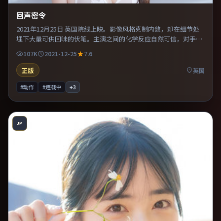
回声密令
2021年12月25日 英国院线上映。影像风格克制内敛，却在细节处
埋下大量可供回味的伏笔。主演之间的化学反应自然可信，对手戏
张力贯穿全片。适合喜欢现实主义题材的观众，情绪后劲较足。
107K
2021-12-25
7.6
正版
英国
#动作
#连载中
+
3
JP