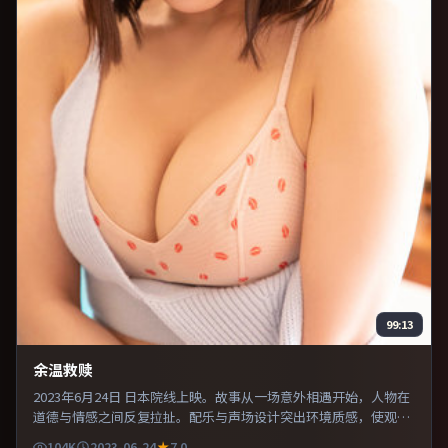
99:13
余温救赎
2023年6月24日 日本院线上映。故事从一场意外相遇开始，人物在
道德与情感之间反复拉扯。配乐与声场设计突出环境质感，使观众
更易沉浸其中。推荐给偏爱群像戏与命运母题的影迷。
104K
2023-06-24
7.0