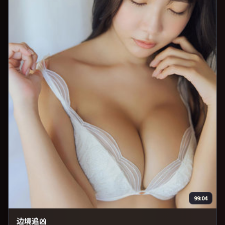
99:04
边境追凶