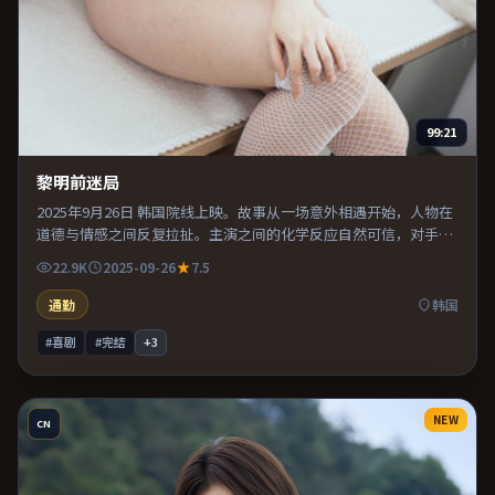
99:21
黎明前迷局
2025年9月26日 韩国院线上映。故事从一场意外相遇开始，人物在
道德与情感之间反复拉扯。主演之间的化学反应自然可信，对手戏
张力贯穿全片。既有类型片爽感，也保留作者表达，口碑潜力不
22.9K
2025-09-26
7.5
俗。
通勤
韩国
#喜剧
#完结
+
3
NEW
CN