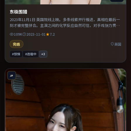
东极围猎
2023年11月1日 英国院线上映。多条线索并行推进，真相在最后一
刻才被完整拼合。主演之间的化学反应自然可信，对手戏张力贯穿
全片。适合喜欢现实主义题材的观众，情绪后劲较足。
109K
2023-11-01
7.2
完结
英国
#惊悚
#连载中
+
3
JP