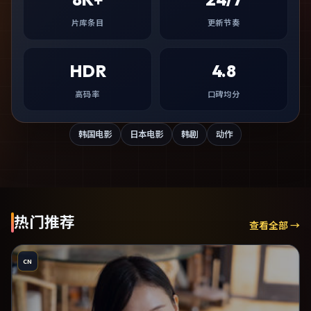
片库条目
更新节奏
HDR
4.8
高码率
口碑均分
韩国电影
日本电影
韩剧
动作
热门推荐
查看全部 →
CN