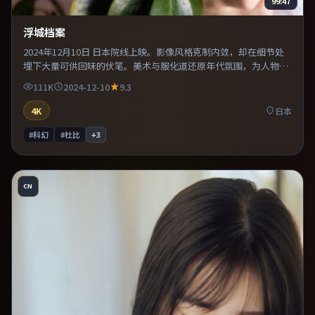
99:47
浮城档案
2024年12月10日 日本院线上映。影像风格克制内敛，却在细节处
埋下大量可供回味的伏笔。美术与服化道还原年代氛围，为人物动
机提供可信支撑。片尾留白意味深长，值得二刷细品台词与构图。
111K
2024-12-10
9.3
4K
日本
#科幻
#杜比
+
3
CN