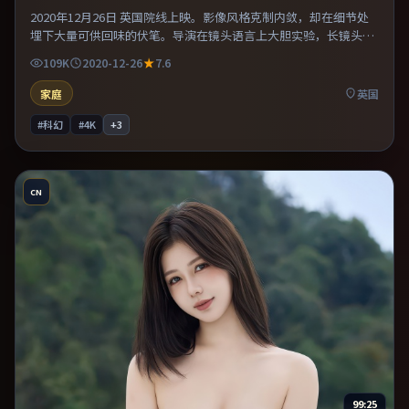
2020年12月26日 英国院线上映。影像风格克制内敛，却在细节处
埋下大量可供回味的伏笔。导演在镜头语言上大胆实验，长镜头与
特写交替强化压迫感。片尾留白意味深长，值得二刷细品台词与构
109K
2020-12-26
7.6
图。
家庭
英国
#科幻
#4K
+
3
CN
99:25