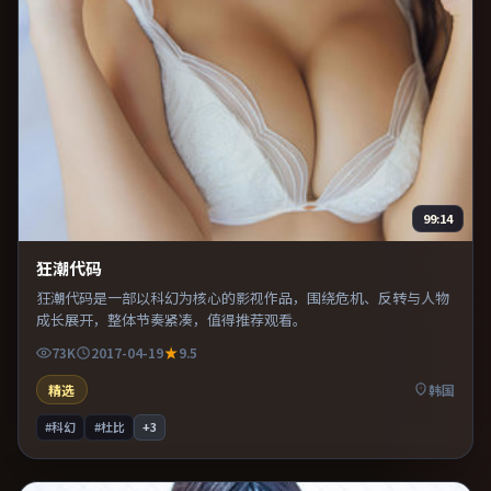
99:14
狂潮代码
狂潮代码是一部以科幻为核心的影视作品，围绕危机、反转与人物
成长展开，整体节奏紧凑，值得推荐观看。
73K
2017-04-19
9.5
精选
韩国
#科幻
#杜比
+
3