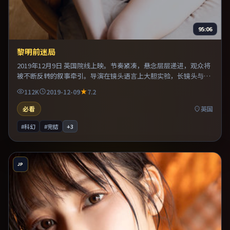
95:06
黎明前迷局
2019年12月9日 英国院线上映。节奏紧凑，悬念层层递进，观众将
被不断反转的叙事牵引。导演在镜头语言上大胆实验，长镜头与特
写交替强化压迫感。片尾留白意味深长，值得二刷细品台词与构
112K
2019-12-09
7.2
图。
必看
英国
#科幻
#完结
+
3
JP