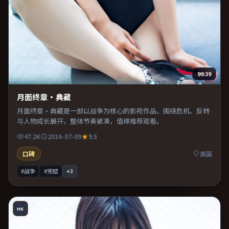
99:39
月面终章·典藏
月面终章·典藏是一部以战争为核心的影视作品，围绕危机、反转
与人物成长展开，整体节奏紧凑，值得推荐观看。
47.2K
2016-07-09
9.5
口碑
美国
#战争
#完结
+
3
HK