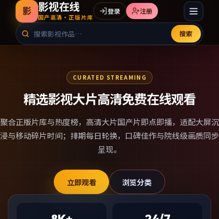
影视在线
影
登录
注册
国产高清·正版片库
搜索
CURATED STREAMING
精选影视大片高清免费在线观看
聚合正版片库与热度榜，
高清大片国产片
即点即播，适配大屏沉
浸与移动碎片时间；排期每日轮换，口碑佳作与院线级画质同步
呈现。
立即观看
浏览分类
8K+
24/7