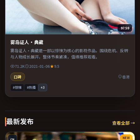
97:59
雾岛证人·典藏
雾岛证人·典藏是一部以惊悚为核心的影视作品，围绕危机、反转
与人物成长展开，整体节奏紧凑，值得推荐观看。
71.2K
2021-01-06
9.5
口碑
香港
#惊悚
#热播
+
3
最新发布
查看全部 →
NEW
CN