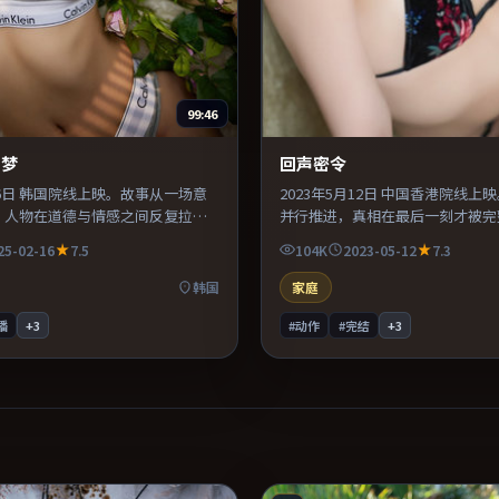
99:46
幻梦
回声密令
月16日 韩国院线上映。故事从一场意
2023年5月12日 中国香港院线上
，人物在道德与情感之间反复拉
并行推进，真相在最后一刻才被完
声场设计突出环境质感，使观众更
术与服化道还原年代氛围，为人物
25-02-16
7.5
104K
2023-05-12
7.3
。推荐给偏爱群像戏与命运母题的
信支撑。推荐给偏爱群像戏与命运
迷。
韩国
家庭
播
+
3
#动作
#完结
+
3