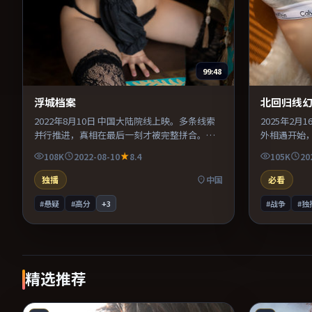
99:48
浮城档案
北回归线
2022年8月10日 中国大陆院线上映。多条线索
2025年2
并行推进，真相在最后一刻才被完整拼合。主
外相遇开始
演之间的化学反应自然可信，对手戏张力贯穿
扯。配乐与
108K
2022-08-10
8.4
105K
20
全片。推荐给偏爱群像戏与命运母题的影迷。
易沉浸其中
影迷。
独播
中国
必看
#悬疑
#高分
+
3
#战争
#独
精选推荐