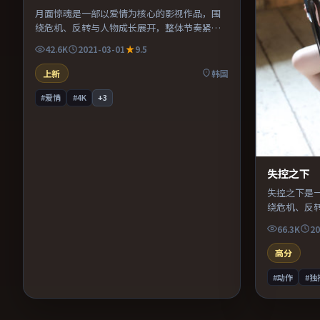
月面惊魂是一部以爱情为核心的影视作品，围
绕危机、反转与人物成长展开，整体节奏紧
凑，值得推荐观看。
42.6K
2021-03-01
9.5
上新
韩国
#爱情
#4K
+
3
失控之下
失控之下是
绕危机、反
凑，值得推
66.3K
20
高分
#动作
#独