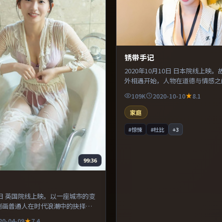
锈带手记
2020年10月10日 日本院线上映
外相遇开始，人物在道德与情感之
扯。导演在镜头语言上大胆实验，
109K
2020-10-10
8.1
写交替强化压迫感。既有类型片爽
作者表达，口碑潜力不俗。
家庭
#惊悚
#杜比
+
3
99:36
月9日 英国院线上映。以一座城市的变
刻画普通人在时代浪潮中的抉择。
语言上大胆实验，长镜头与特写交
20-04-09
7.4