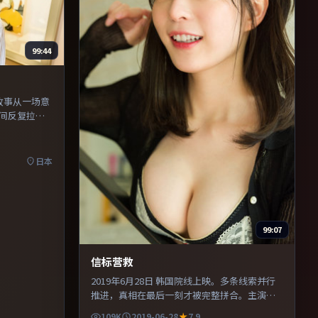
99:44
。故事从一场意
间反复拉
长镜头与特
感，也保留
日本
99:07
信标营救
2019年6月28日 韩国院线上映。多条线索并行
推进，真相在最后一刻才被完整拼合。主演之
间的化学反应自然可信，对手戏张力贯穿全
109K
2019-06-28
7.9