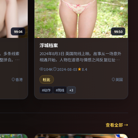
99:04
99:50
浮城档案
映。多条线索
2024年8月3日 英国院线上映。故事从一场意外
整拼合。美
相遇开始，人物在道德与情感之间反复拉扯。
动机提供可
美术与服化道还原年代氛围，为人物动机提供
104K
2024-08-03
8.4
母题的影
可信支撑。推荐给偏爱群像戏与命运母题的影
迷。
香港
杜比
英国
#动作
#院线
+
3
查看全部 →