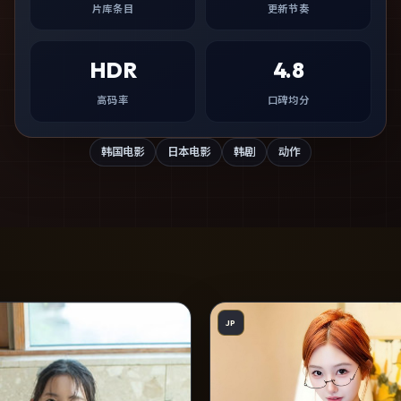
片库条目
更新节奏
HDR
4.8
高码率
口碑均分
韩国电影
日本电影
韩剧
动作
JP