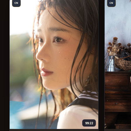
CN
CN
99:22