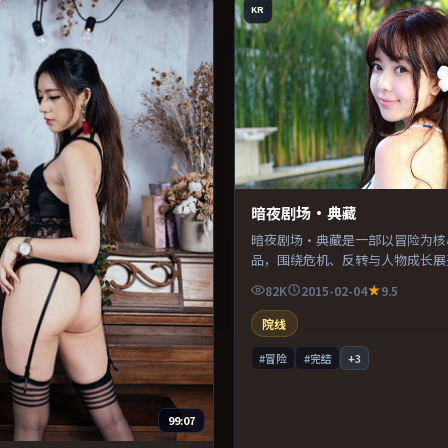
KR
暗夜剧场·典藏
暗夜剧场·典藏是一部以冒险为核
品，围绕危机、反转与人物成长展
奏紧凑，值得推荐观看。
82K
2015-02-04
9.5
院线
#冒险
#完结
+
3
99:07