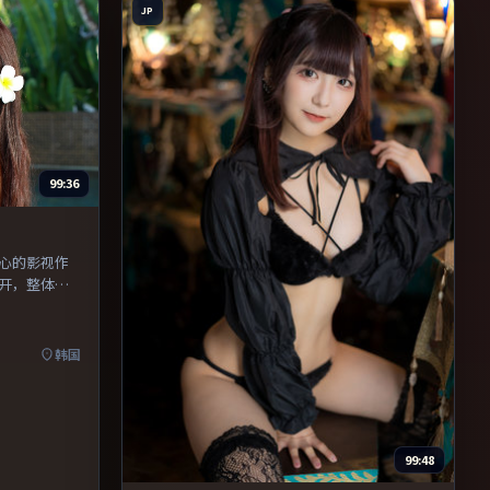
JP
99:36
心的影视作
开，整体节
韩国
99:48