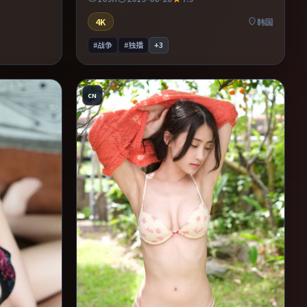
片。既有类型片爽感，也保留作者表达，口碑
潜力不俗。
4K
韩国
#战争
#独播
+
3
CN