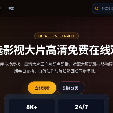
布
搜索
CURATED STREAMING
选影视大片高清免费在线
库与热度榜，
高清大片国产片
即点即播，适配大屏沉浸与移动碎
期每日轮换，口碑佳作与院线级画质同步呈现。
立即观看
浏览分类
8K+
24/7