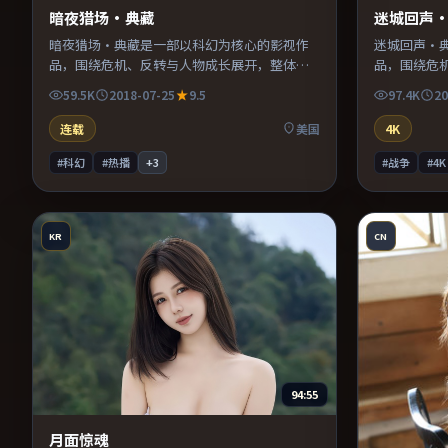
暗夜猎场·典藏
迷城回声
暗夜猎场·典藏是一部以科幻为核心的影视作
迷城回声·
品，围绕危机、反转与人物成长展开，整体节
品，围绕危
奏紧凑，值得推荐观看。
奏紧凑，值
59.5K
2018-07-25
9.5
97.4K
20
连载
美国
4K
#科幻
#热播
+
3
#战争
#4K
KR
CN
94:55
月面惊魂