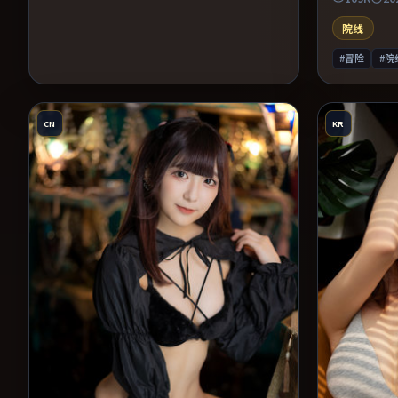
替强化压迫
的影迷。
院线
#冒险
#院
CN
KR