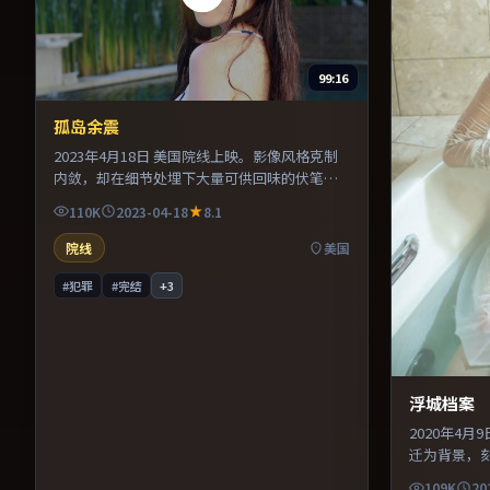
99:16
孤岛余震
2023年4月18日 美国院线上映。影像风格克制
内敛，却在细节处埋下大量可供回味的伏笔。
主演之间的化学反应自然可信，对手戏张力贯
110K
2023-04-18
8.1
穿全片。片尾留白意味深长，值得二刷细品台
词与构图。
院线
美国
#犯罪
#完结
+
3
浮城档案
2020年4
迁为背景，
导演在镜头
109K
20