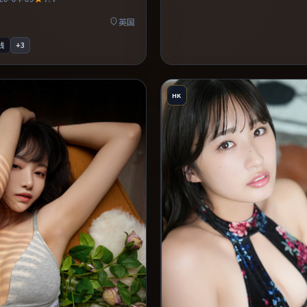
感。推荐给偏爱群像戏与命运母题
英国
线
+
3
HK