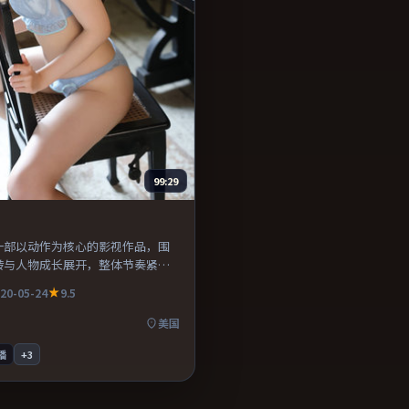
99:29
一部以动作为核心的影视作品，围
转与人物成长展开，整体节奏紧
荐观看。
20-05-24
9.5
美国
播
+
3