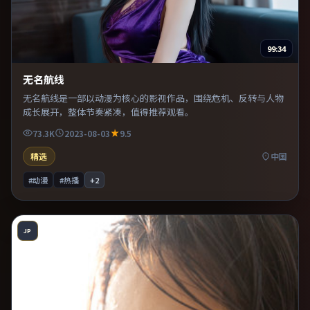
99:34
无名航线
无名航线是一部以动漫为核心的影视作品，围绕危机、反转与人物
成长展开，整体节奏紧凑，值得推荐观看。
73.3K
2023-08-03
9.5
精选
中国
#动漫
#热播
+
2
JP