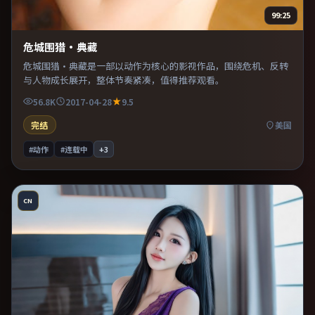
99:25
危城围猎·典藏
危城围猎·典藏是一部以动作为核心的影视作品，围绕危机、反转
与人物成长展开，整体节奏紧凑，值得推荐观看。
56.8K
2017-04-28
9.5
完结
美国
#动作
#连载中
+
3
CN