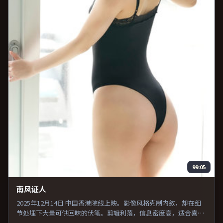
99:05
南风证人
2025年12月14日 中国香港院线上映。影像风格克制内敛，却在细
节处埋下大量可供回味的伏笔。剪辑利落，信息密度高，适合喜欢
烧脑与推理的观众。片尾留白意味深长，值得二刷细品台词与构