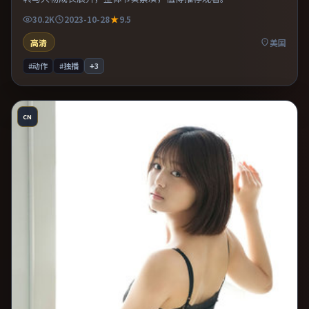
30.2K
2023-10-28
9.5
高清
美国
#动作
#独播
+
3
CN