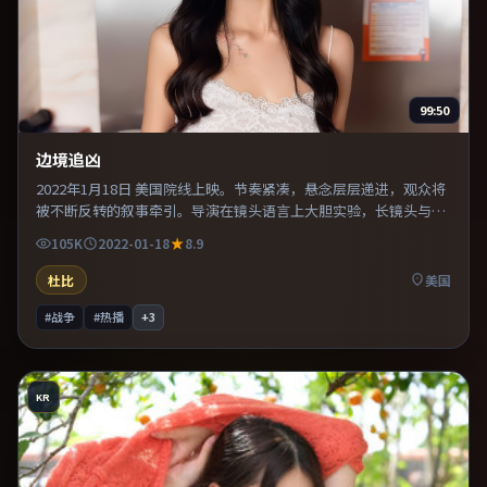
99:50
边境追凶
2022年1月18日 美国院线上映。节奏紧凑，悬念层层递进，观众将
被不断反转的叙事牵引。导演在镜头语言上大胆实验，长镜头与特
写交替强化压迫感。片尾留白意味深长，值得二刷细品台词与构
105K
2022-01-18
8.9
图。
杜比
美国
#战争
#热播
+
3
KR