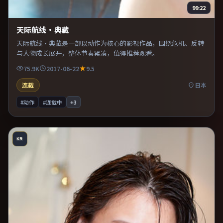
99:22
天际航线·典藏
天际航线·典藏是一部以动作为核心的影视作品，围绕危机、反转
与人物成长展开，整体节奏紧凑，值得推荐观看。
75.9K
2017-06-22
9.5
连载
日本
#动作
#连载中
+
3
KR