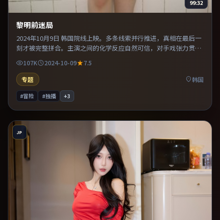
99:32
黎明前迷局
2024年10月9日 韩国院线上映。多条线索并行推进，真相在最后一
刻才被完整拼合。主演之间的化学反应自然可信，对手戏张力贯穿
全片。整体完成度较高，适合周末一口气看完。
107K
2024-10-09
7.5
专题
韩国
#冒险
#独播
+
3
JP