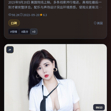
2023年9月20日 美国院线上映。多条线索并行推进，真相在最后一
刻才被完整拼合。配乐与声场设计突出环境质感，使观众更易沉浸
其中。推荐给偏爱群像戏与命运母题的影迷。
98.2K
2023-09-20
6.3
口碑
美国
#惊悚
#高分
+
3
JP
99:53