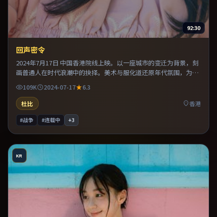
92:30
回声密令
2024年7月17日 中国香港院线上映。以一座城市的变迁为背景，刻
画普通人在时代浪潮中的抉择。美术与服化道还原年代氛围，为人
物动机提供可信支撑。推荐给偏爱群像戏与命运母题的影迷。
109K
2024-07-17
6.3
杜比
香港
#战争
#连载中
+
3
KR