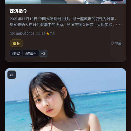
西沉指令
2021年11月13日 中国大陆院线上映。以一座城市的变迁为背景，
刻画普通人在时代浪潮中的抉择。导演在镜头语言上大胆实验，长
镜头与特写交替强化压迫感。片尾留白意味深长，值得二刷细品台
100K
2021-11-13
7.3
词与构图。
高分
中国
#科幻
#连载中
+
3
CN