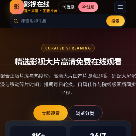
影视在线
影
登录
注册
国产高清·正版片库
搜索
CURATED STREAMING
精选影视大片高清免费在线观看
聚合正版片库与热度榜，
高清大片国产片
即点即播，适配大屏沉
浸与移动碎片时间；排期每日轮换，口碑佳作与院线级画质同步
呈现。
立即观看
浏览分类
8K+
24/7