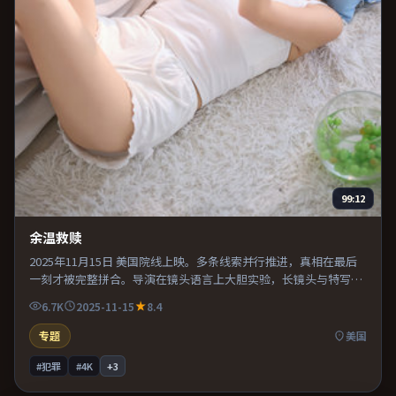
99:12
余温救赎
2025年11月15日 美国院线上映。多条线索并行推进，真相在最后
一刻才被完整拼合。导演在镜头语言上大胆实验，长镜头与特写交
替强化压迫感。片尾留白意味深长，值得二刷细品台词与构图。
6.7K
2025-11-15
8.4
专题
美国
#犯罪
#4K
+
3