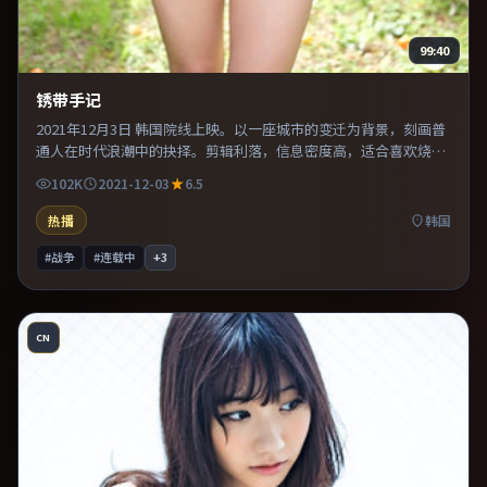
99:40
锈带手记
2021年12月3日 韩国院线上映。以一座城市的变迁为背景，刻画普
通人在时代浪潮中的抉择。剪辑利落，信息密度高，适合喜欢烧脑
与推理的观众。片尾留白意味深长，值得二刷细品台词与构图。
102K
2021-12-03
6.5
热播
韩国
#战争
#连载中
+
3
CN