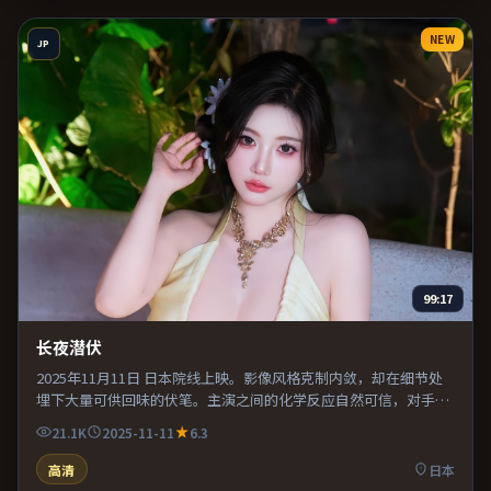
NEW
JP
99:17
长夜潜伏
2025年11月11日 日本院线上映。影像风格克制内敛，却在细节处
埋下大量可供回味的伏笔。主演之间的化学反应自然可信，对手戏
张力贯穿全片。既有类型片爽感，也保留作者表达，口碑潜力不
21.1K
2025-11-11
6.3
俗。
高清
日本