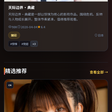
天际边界·典藏
天际边界·典藏是一部以惊悚为核心的影视作品，围绕危机、反转
与人物成长展开，整体节奏紧凑，值得推荐观看。
98K
2020-04-04
6.4
臻彩
日本
#惊悚
#完结
+
3
精选推荐
查看全部 →
CN