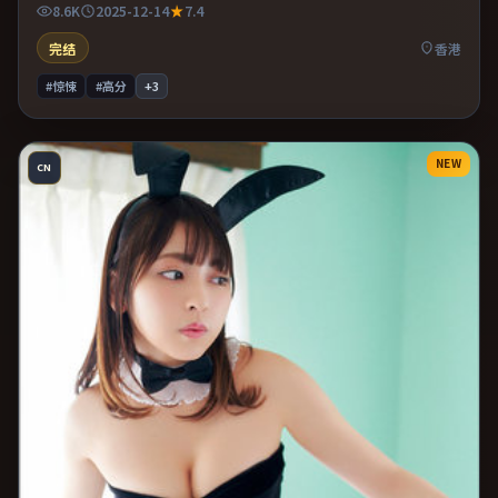
8.6K
2025-12-14
7.4
图。
完结
香港
#惊悚
#高分
+
3
NEW
CN