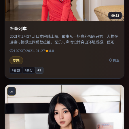
99:52
断章列车
2021年1月27日 日本院线上映。故事从一场意外相遇开始，人物在
道德与情感之间反复拉扯。配乐与声场设计突出环境质感，使观众
更易沉浸其中。整体完成度较高，适合周末一口气看完。
107K
2021-01-27
8.0
专题
日本
#喜剧
#高分
+
3
CN