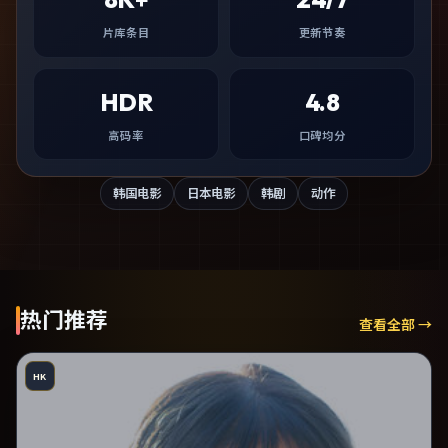
片库条目
更新节奏
HDR
4.8
高码率
口碑均分
韩国电影
日本电影
韩剧
动作
热门推荐
查看全部 →
HK