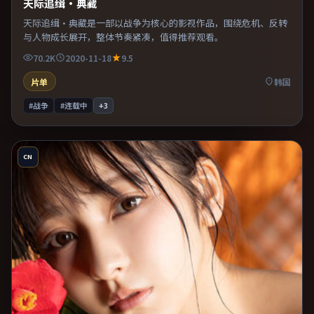
天际追缉·典藏
天际追缉·典藏是一部以战争为核心的影视作品，围绕危机、反转
与人物成长展开，整体节奏紧凑，值得推荐观看。
70.2K
2020-11-18
9.5
片单
韩国
#战争
#连载中
+
3
CN