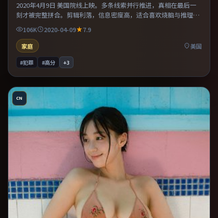
2020年4月9日 美国院线上映。多条线索并行推进，真相在最后一
刻才被完整拼合。剪辑利落，信息密度高，适合喜欢烧脑与推理的
观众。既有类型片爽感，也保留作者表达，口碑潜力不俗。
106K
2020-04-09
7.9
家庭
美国
#犯罪
#高分
+
3
CN