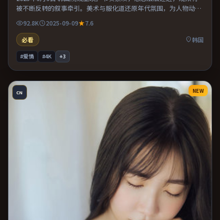
被不断反转的叙事牵引。美术与服化道还原年代氛围，为人物动机
提供可信支撑。整体完成度较高，适合周末一口气看完。
92.8K
2025-09-09
7.6
必看
韩国
#爱情
#4K
+
3
NEW
CN