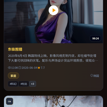
99:24
东极围猎
2020年6月4日 韩国院线上映。影像风格克制内敛，却在细节处埋
下大量可供回味的伏笔。配乐与声场设计突出环境质感，使观众更
易沉浸其中。片尾留白意味深长，值得二刷细品台词与构图。
110K
2020-06-04
7.7
家庭
韩国
#科幻
#杜比
+
3
CN