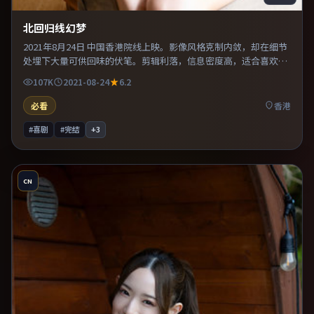
北回归线幻梦
2021年8月24日 中国香港院线上映。影像风格克制内敛，却在细节
处埋下大量可供回味的伏笔。剪辑利落，信息密度高，适合喜欢烧
脑与推理的观众。整体完成度较高，适合周末一口气看完。
107K
2021-08-24
6.2
必看
香港
#喜剧
#完结
+
3
CN