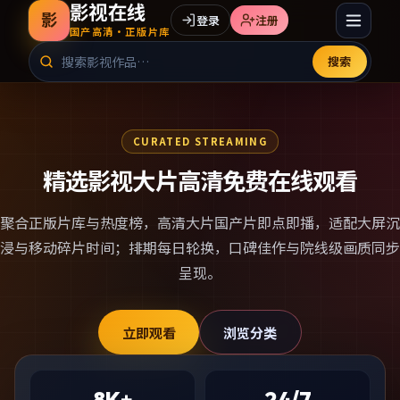
影视在线
影
登录
注册
国产高清·正版片库
搜索
CURATED STREAMING
精选影视大片高清免费在线观看
聚合正版片库与热度榜，
高清大片国产片
即点即播，适配大屏沉
浸与移动碎片时间；排期每日轮换，口碑佳作与院线级画质同步
呈现。
立即观看
浏览分类
8K+
24/7