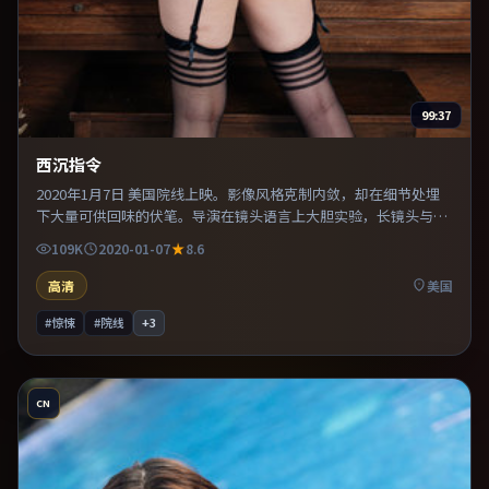
99:37
西沉指令
2020年1月7日 美国院线上映。影像风格克制内敛，却在细节处埋
下大量可供回味的伏笔。导演在镜头语言上大胆实验，长镜头与特
写交替强化压迫感。整体完成度较高，适合周末一口气看完。
109K
2020-01-07
8.6
高清
美国
#惊悚
#院线
+
3
CN