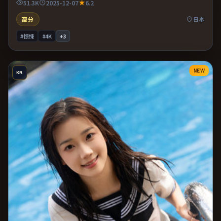
51.3K
2025-12-07
6.2
高分
日本
#惊悚
#4K
+
3
NEW
KR