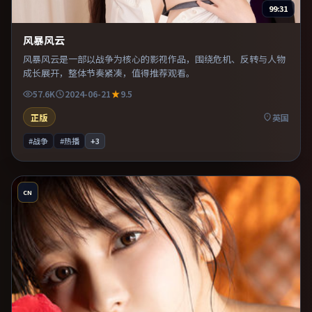
99:31
风暴风云
风暴风云是一部以战争为核心的影视作品，围绕危机、反转与人物
成长展开，整体节奏紧凑，值得推荐观看。
57.6K
2024-06-21
9.5
正版
英国
#战争
#热播
+
3
CN