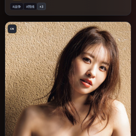
#战争
#院线
+
3
CN