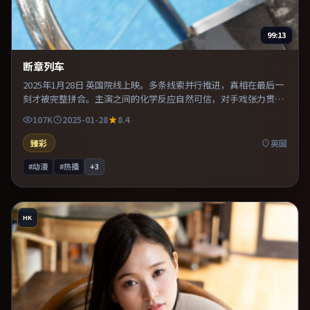
99:13
断章列车
2025年1月28日 英国院线上映。多条线索并行推进，真相在最后一
刻才被完整拼合。主演之间的化学反应自然可信，对手戏张力贯穿
全片。适合喜欢现实主义题材的观众，情绪后劲较足。
107K
2025-01-28
8.4
臻彩
英国
#动漫
#热播
+
3
HK