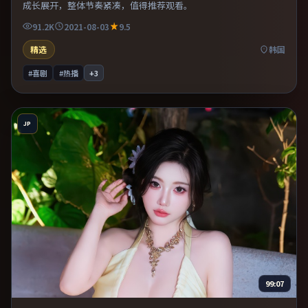
成长展开，整体节奏紧凑，值得推荐观看。
91.2K
2021-08-03
9.5
精选
韩国
#喜剧
#热播
+
3
JP
99:07