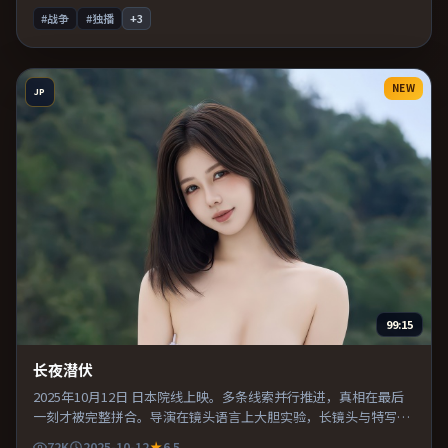
#战争
#独播
+
3
NEW
JP
99:15
长夜潜伏
2025年10月12日 日本院线上映。多条线索并行推进，真相在最后
一刻才被完整拼合。导演在镜头语言上大胆实验，长镜头与特写交
替强化压迫感。片尾留白意味深长，值得二刷细品台词与构图。
72K
2025-10-12
6.5