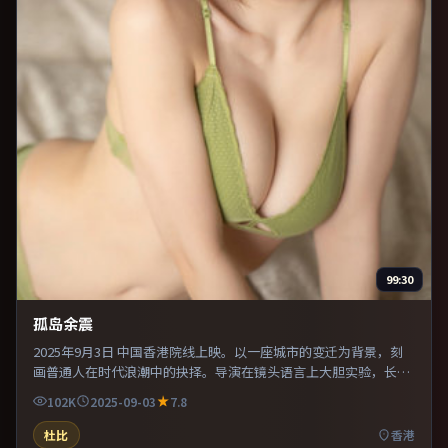
99:30
孤岛余震
2025年9月3日 中国香港院线上映。以一座城市的变迁为背景，刻
画普通人在时代浪潮中的抉择。导演在镜头语言上大胆实验，长镜
头与特写交替强化压迫感。既有类型片爽感，也保留作者表达，口
102K
2025-09-03
7.8
碑潜力不俗。
杜比
香港