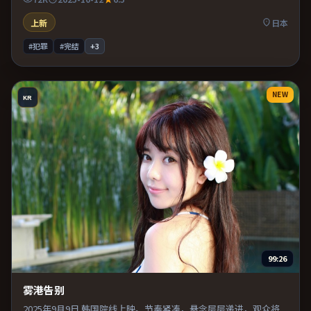
上新
日本
#犯罪
#完结
+
3
NEW
KR
99:26
雾港告别
2025年9月9日 韩国院线上映。节奏紧凑，悬念层层递进，观众将