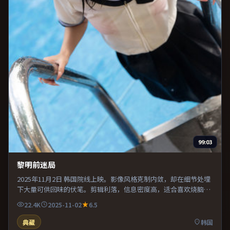
99:03
黎明前迷局
2025年11月2日 韩国院线上映。影像风格克制内敛，却在细节处埋
下大量可供回味的伏笔。剪辑利落，信息密度高，适合喜欢烧脑与
推理的观众。既有类型片爽感，也保留作者表达，口碑潜力不俗。
22.4K
2025-11-02
6.5
典藏
韩国