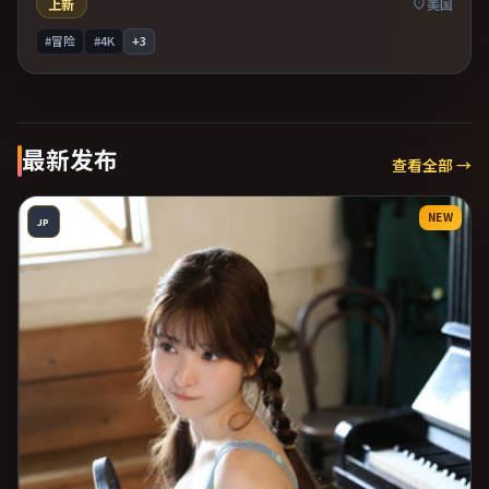
上新
美国
#冒险
#4K
+
3
最新发布
查看全部 →
NEW
JP