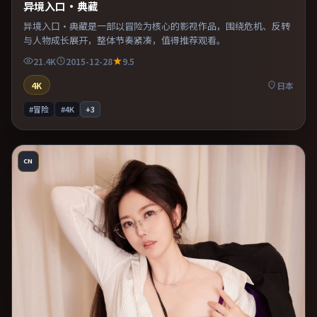
异境入口·典藏
异境入口·典藏是一部以冒险为核心的影视作品，围绕危机、反转
与人物成长展开，整体节奏紧凑，值得推荐观看。
21.4K
2015-12-28
9.5
4K
日本
#冒险
#4K
+
3
CN