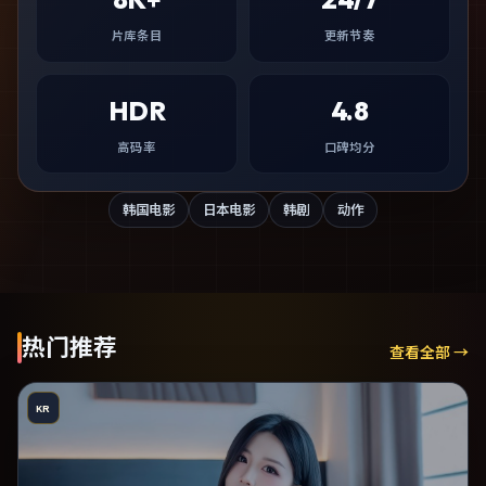
片库条目
更新节奏
HDR
4.8
高码率
口碑均分
韩国电影
日本电影
韩剧
动作
热门推荐
查看全部 →
KR