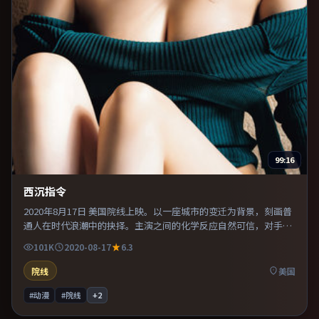
99:16
西沉指令
2020年8月17日 美国院线上映。以一座城市的变迁为背景，刻画普
通人在时代浪潮中的抉择。主演之间的化学反应自然可信，对手戏
张力贯穿全片。推荐给偏爱群像戏与命运母题的影迷。
101K
2020-08-17
6.3
院线
美国
#动漫
#院线
+
2